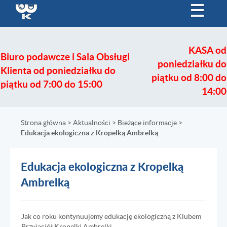
KASA
od
Biuro podawcze i Sala Obsługi
poniedziałku do
Klienta
od poniedziałku do
piątku od 8:00 do
piątku od 7:00 do 15:00
14:00
Strona główna
>
Aktualności
>
Bieżące informacje
>
Jesteś tutaj
Edukacja ekologiczna z Kropelką Ambrelką
Edukacja ekologiczna z Kropelką
Ambrelką
Jak co roku kontynuujemy edukację ekologiczną z Klubem
Przyjaciół Kropelki Ambrelki.